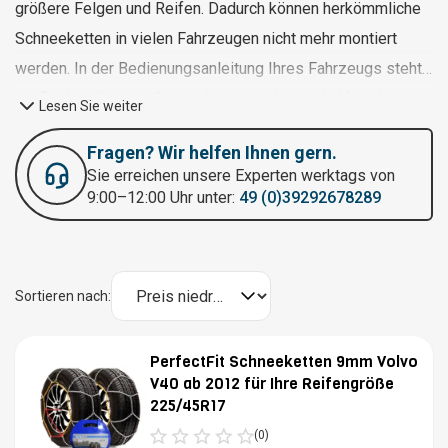
größere Felgen und Reifen. Dadurch können herkömmliche
Schneeketten in vielen Fahrzeugen nicht mehr montiert
werden. In der Bedienungsanleitung Ihres Fahrzeugs steht
häufig der Hinweis „Schneeketten nicht möglich“, und es
Lesen Sie weiter
werden spezifische Reifengrößen genannt, bei denen
Fragen? Wir helfen Ihnen gern.
Schneeketten montiert werden dürfen.
Sie erreichen unsere Experten werktags von
Laufflächenschneeketten bieten eine moderne Lösung. Sie
9:00–12:00 Uhr unter:
49 (0)39292678289
werden nach einem anderen Prinzip montiert: Die
Schneekette kommt nicht hinter das Rad, sondern wird
lediglich auf die Außenseite des Reifens und der Felge
Sortieren nach:
aufgebracht. So vermeiden Laufflächenschneeketten die
Einschränkungen herkömmlicher Modelle und ermöglichen
PerfectFit Schneeketten 9mm Volvo
eine einfache Montage auf modernen Fahrzeugen.
V40 ab 2012 für Ihre Reifengröße
225/45R17
(0)