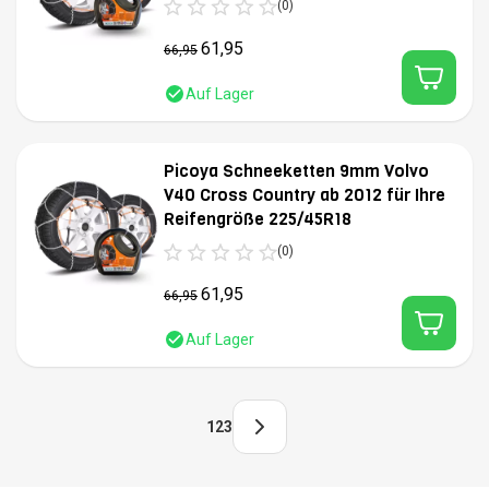
(0)
61,95
66,95
Auf Lager
Picoya Schneeketten 9mm Volvo
V40 Cross Country ab 2012 für Ihre
Reifengröße 225/45R18
(0)
61,95
66,95
Auf Lager
1
2
3